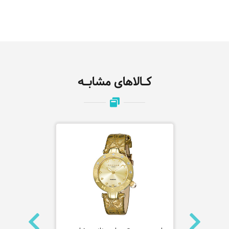
کـالاهای مشابـه