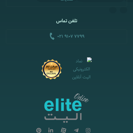
تلفن تماس
021 9107 7799