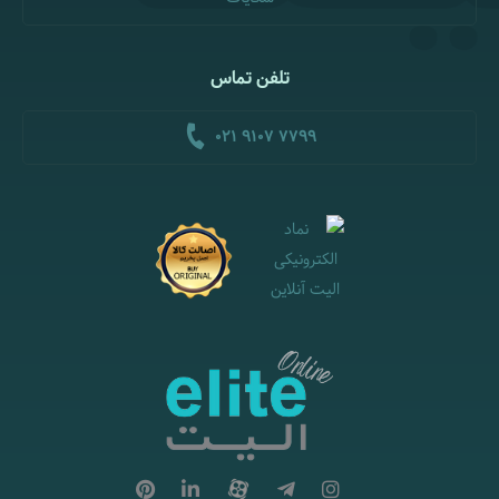
تلفن تماس
021 9107 7799