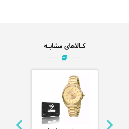
کـالاهای مشابـه