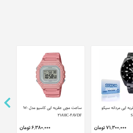
ه ایی مردانه سیکو
ساعت مچی عقربه ایی کاسیو مدل W-
ساعت
218HC-4AVDF
مدل 2001332
71,300,000 تومان
6,380,000 تومان