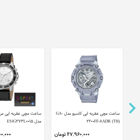
ساعت مچی عقربه ایی کاسیو مدل GA-
ساعت مچی عقربه ایی مرد
2200FF-8ADR (TH)
مدل ES1G373L0015
47,960,000 تومان
,300,000