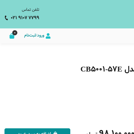
تلفن تماس
021 9107 7799
0
ورود/ثبت‌نام
CB50
98,100,00