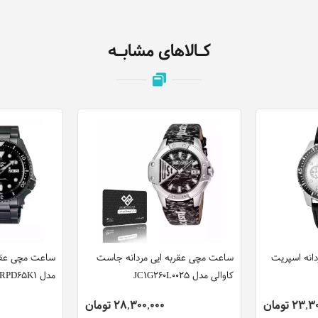
کـالاهای مشابـه
انه اسپریت
ساعت مچی عقربه ایی مردانه جاست
ساعت مچی عقرب
کاوالی مدل JC1G260L0025
مدل SRPD65K1
23 تومان
28,300,000 تومان