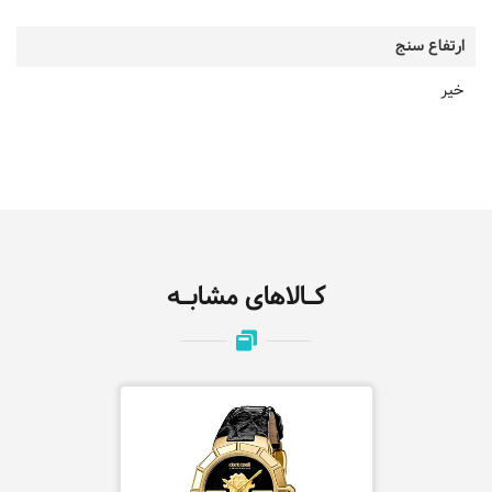
ارتفاع سنج
خیر
کـالاهای مشابـه