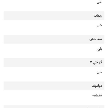
خیر
ردیاب
خیر
ضد خش
بلی
گارانتی 7
خیر
دیاموند
8قطعه