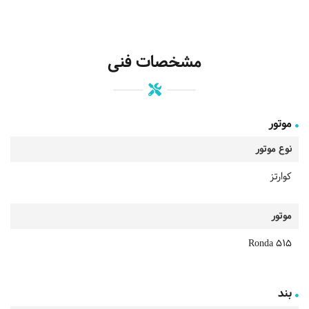
مشخصات فنی
موتور
نوع موتور
کوارتز
موتور
Ronda 515
بند