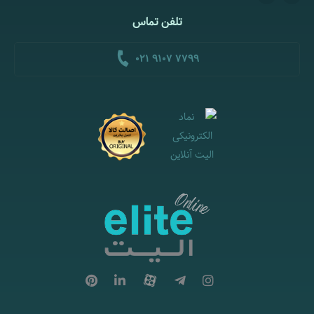
تلفن تماس
021 9107 7799