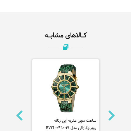
کـالاهای مشابـه
ه
ساعت مچی عقربه ایی زنانه
ساعت مچی عقر
روبرتوکاوالی مدل RV2L009L0041
کاوالی مدل RV1L193L0031