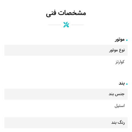
مشخصات فنی
موتور
نوع موتور
کوارتز
بند
جنس بند
استیل
رنگ بند