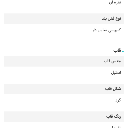
نقره ای
نوع قفل بند
کلیپسی ضامن دار
قاب
جنس قاب
استیل
شکل قاب
گرد
رنگ قاب