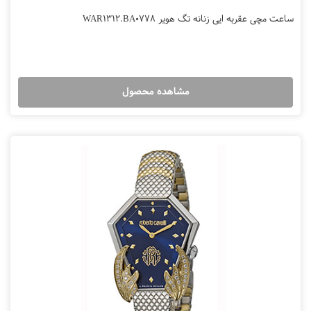
ساعت مچی عقربه ایی زنانه تگ هویر WAR1312.BA0778
مشاهده محصول