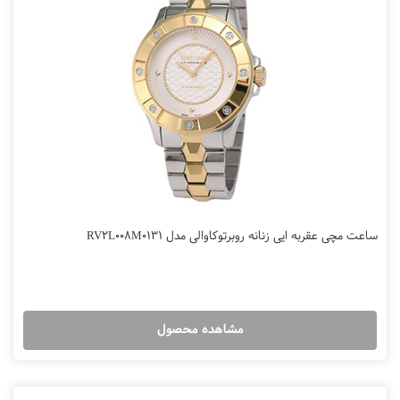
ساعت مچی عقربه ایی زنانه روبرتوکاوالی مدل RV2L008M0131
مشاهده محصول