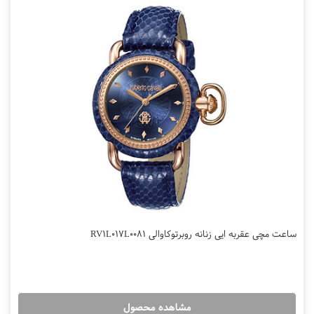
ساعت مچی عقربه ایی زنانه روبرتوکاوالی RV1L017L0081
مشاهده محصول