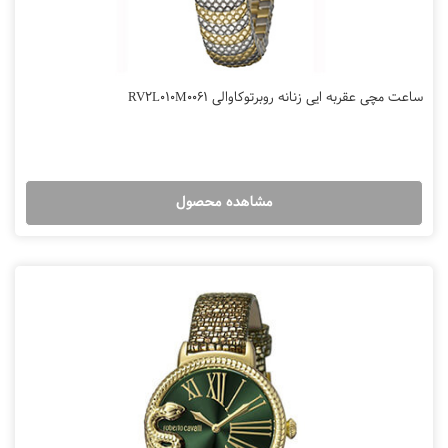
ساعت مچی عقربه ایی زنانه روبرتوکاوالی RV2L010M0061
مشاهده محصول