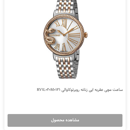
ساعت مچی عقربه ایی زنانه روبرتوکاوالی RV1L020M0121
مشاهده محصول