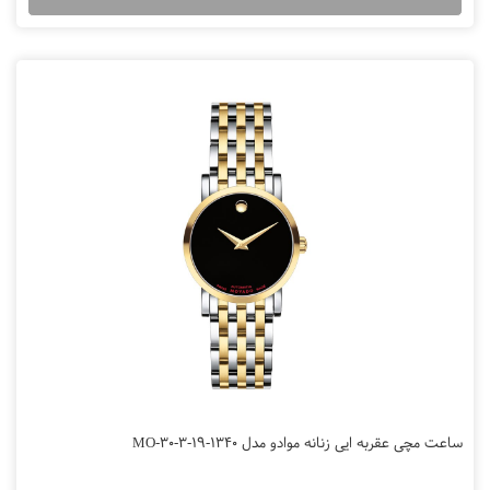
ساعت مچی عقربه ایی زنانه موادو مدل MO-30-3-19-1340