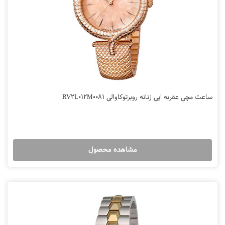
ساعت مچی عقربه ایی زنانه روبرتوکاوالی RV2L012M0081
مشاهده محصول