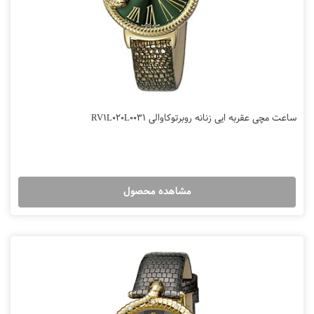
ساعت مچی عقربه ایی زنانه روبرتوکاوالی RV1L020L0031
مشاهده محصول