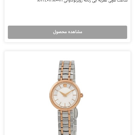
ساعت مچی عقربه ایی زنانه روبرتوکاوالی RV2L014M0071
مشاهده محصول