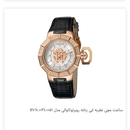
ساعت مچی عقربه ایی زنانه روبرتوکاوالی مدل RV1L003L0051