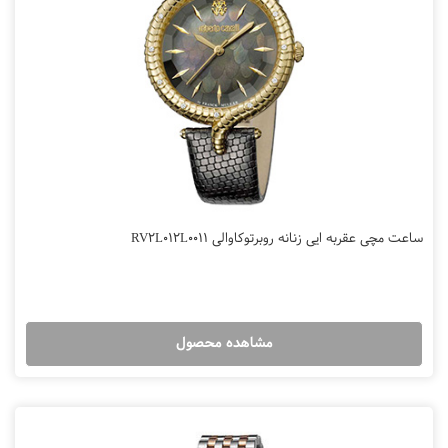
ساعت مچی عقربه ایی زنانه روبرتوکاوالی RV2L012L0011
مشاهده محصول