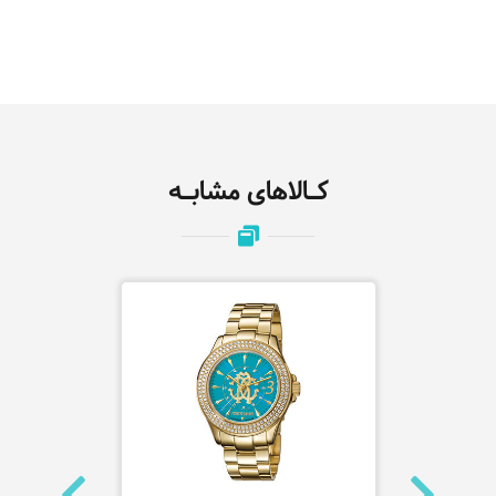
کـالاهای مشابـه