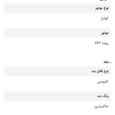
نوع موتور
کوارتز
موتور
روندا 763
بند
نوع قفل بند
کلیپسی
رنگ بند
خاکستری