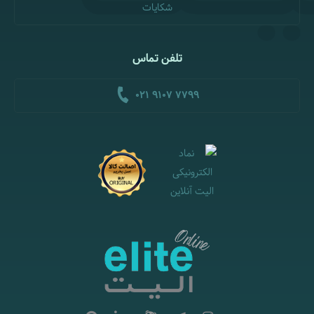
شکایات
تلفن تماس
021 9107 7799