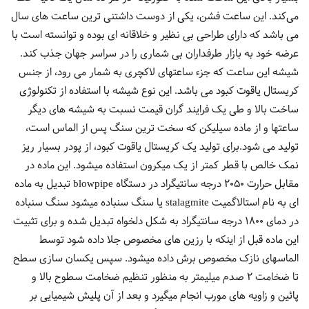
می‌کند. این ساعت فشن، یکی از دوست داشتنی ترین ساعت های سال
می باشد که دارای طراحی بی نظیر و خلاقانه ای بوده و توانسته است با
عرضه خود به بازار طرفداران بی شماری را در سراسر جهان جذب کند.
شیشه این ساعت که جزء ساعتهای لاکچری به شمار می رود، از جنس
کریستال یاقوت کبود می باشد. این نوع شیشه با استفاده از تکنولوژی
ساخت بالا و طی یک فرایند گران قیمت نسبت به شیشه های دیگر
ساعتها و از ماده سیلیکن که سخت ترین سنگ پس از الماس است،
تولید می شود.برای تولید یک کریستال یاقوت کبود، از پودر بسیار ریز
نمک خالص با قطر کمتر از یک میکرون استفاده میشود. این ماده در
مقابل حرارت 2050 درجه سانتیگراد در دستگاه blowpipe تبدیل به ماده
ای به نام استالاگمیت stalagmite یا سنگ سنباده میشود سنگ سنباده
در دمای 1800 درجه سانتیگراد به شکل دلخواه تبدیل شده و برای تثبیت
این ماده قبل از اینکه با رزین های مخصوص جلا داده شود توسط
الماسهای نازک مخصوص برش داده میشود. سپس یکسان سازی سطح
تا ضخامت 2 صدم میلیمتر به منظور تنظیم ضخامت سطوح بالا و
پائین و زاویه های مورب انجام میگیرد و بعد از آن پلیش شیمیایی بر