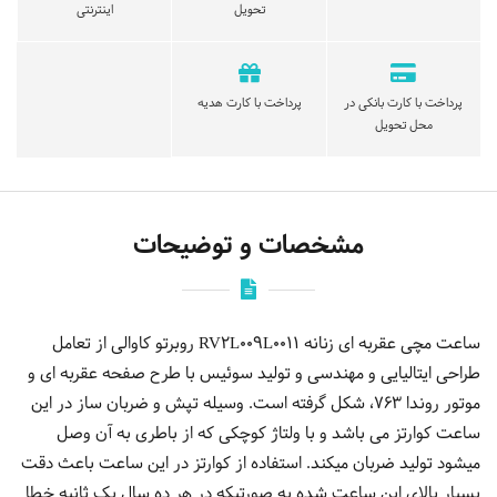
تحویل
اینترنتی
پرداخت با کارت بانکی در
پرداخت با کارت هدیه
محل تحویل
مشخصات و توضیحات
ساعت مچی عقربه ای زنانه RV2L009L0011 روبرتو کاوالی از تعامل
طراحی ایتالیایی و مهندسی و تولید سوئیس با طرح صفحه عقربه ای و
موتور روندا 763، شکل گرفته است. وسیله تپش و ضربان ساز در این
ساعت کوارتز می باشد و با ولتاژ کوچکی که از باطری به آن وصل
میشود تولید ضربان میکند. استفاده از کوارتز در این ساعت باعث دقت
بسیار بالای این ساعت شده به صورتیکه در هر ده سال یک ثانیه خطا