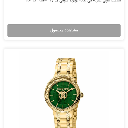
ساعت مچی عقربه ایی زنانه روبرتو کاوالی مدل RV1L138M0031
مشاهده محصول