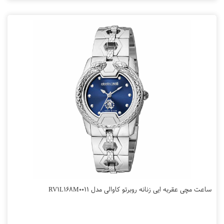
ساعت مچی عقربه ایی زنانه روبرتو کاوالی مدل RV1L168M0011