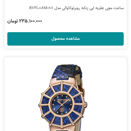
ساعت مچی عقربه ایی زنانه روبرتوکاوالی مدل RV2L008M0101
235,100,000 تومان
مشاهده محصول