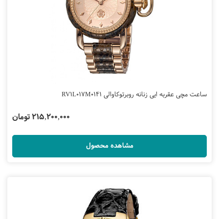
ساعت مچی عقربه ایی زنانه روبرتوکاوالی RV1L017M0141
215,200,000 تومان
مشاهده محصول