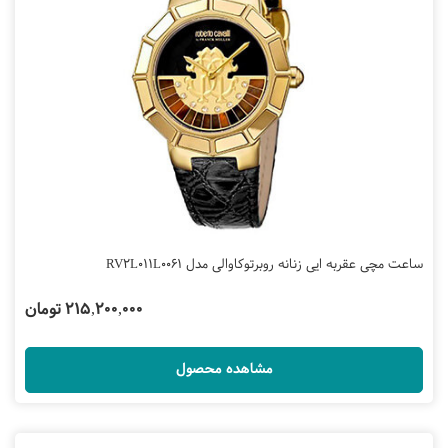
ساعت مچی عقربه ایی زنانه روبرتوکاوالی مدل RV2L011L0061
215,200,000 تومان
مشاهده محصول