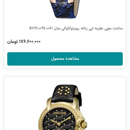
ساعت مچی عقربه ایی زنانه روبرتوکاوالی مدل RV2L009L0081
176,600,000 تومان
مشاهده محصول