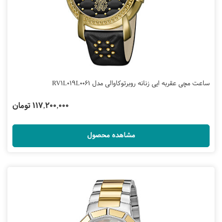
ساعت مچی عقربه ایی زنانه روبرتوکاوالی مدل RV1L019L0061
117,200,000 تومان
مشاهده محصول