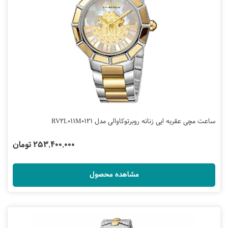
ساعت مچی عقربه ایی زنانه روبرتوکاوالی مدل RV2L011M0121
253,400,000 تومان
مشاهده محصول