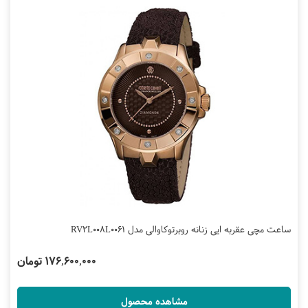
ساعت مچی عقربه ایی زنانه روبرتوکاوالی مدل RV2L008L0061
176,600,000 تومان
مشاهده محصول