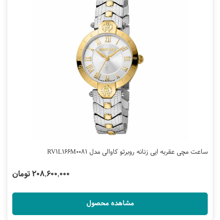
ساعت مچی عقربه ایی زنانه روبرتو کاوالی مدل RV1L166M0081
208,600,000 تومان
مشاهده محصول