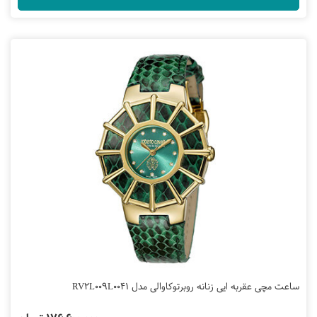
ساعت مچی عقربه ایی زنانه روبرتوکاوالی مدل RV2L009L0041