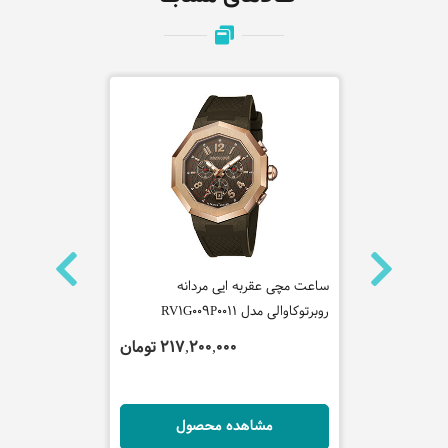
ساعت مچی عقربه ایی مردانه
ساعت مچی عقر
روبرتوکاوالی مدل RV1G009P0011
روبرتوکاوالی مدل L0021
تومان
217,200,000 تومان
ل
مشاهده محصول
مش