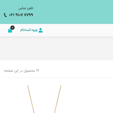
تلفن تماس
021 9107 7799
0
ورود/ثبت‌نام
12 محصول در این صفحه