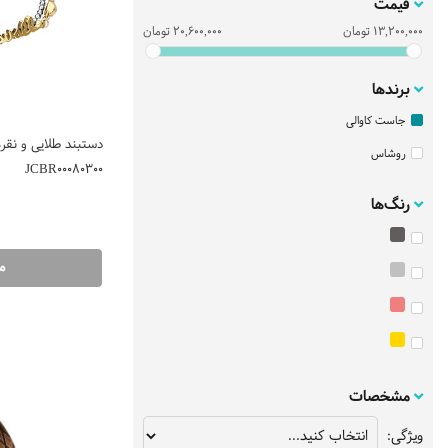
قیمت
13,200,000
تومان
20,600,000
تومان
برندها
جاست کاوالی
دستبند طلایی و نقر
روشاس
JCBR00080300
رنگ‌ها
م
مشخصات
ویژگی: