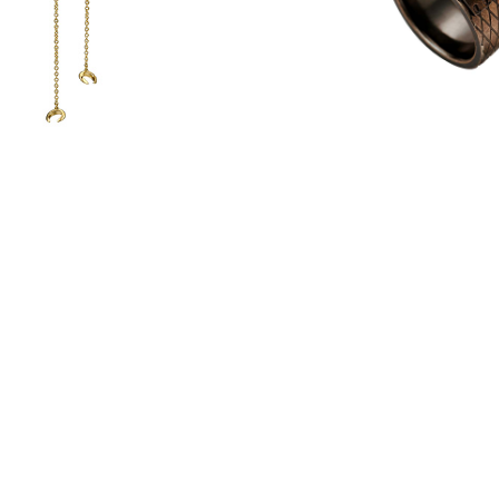
انه مدل JCRG50040309
گوشواره طلایی با نگین سفید جاست کاوا
JCER00010200
شاهده محصول
مشاهده محصول