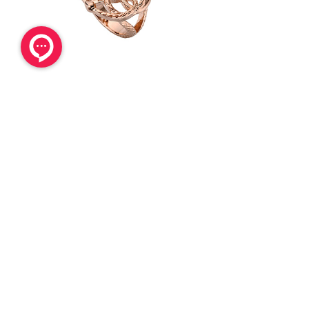
لی زنانه مدل
انگشتر رزگلد با نگین سفید جاست کاوالی زنانه مدل
JCRG00060406
مشاهده محصول