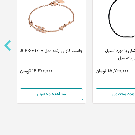
کی با مهره استیل
جاست کاوالی زنانه مدل JCBR00040400
دستب
ردانه مدل
مدل CBR50030300
15,700,000 تومان
14,300,000 تومان
هده محصول
مشاهده محصول