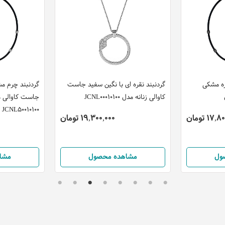
ره مشکی
گردنبند نقره ای با نگین سفید جاست
گردنبند چرم مش
کاوالی زنانه مدل JCNL00010100
جاست کاوالی م
JCNL50010100
17 تومان
19,300,000 تومان
ول
مشاهده محصول
مشا