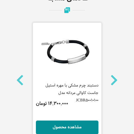
 مردانه
دستبند چرم مشکی با مهره استیل
گردنبند چرم 
جاست کاوالی مردانه مدل
جاست کاوالی 
CNL50010200
JCBR50010100
 تومان
14,300,000 تومان
ل
مشاهده محصول
مش