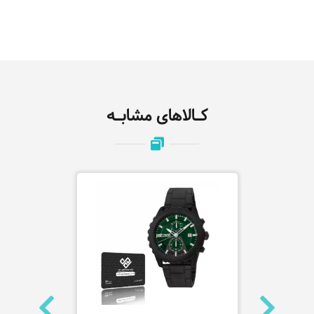
کـالاهای مشابـه