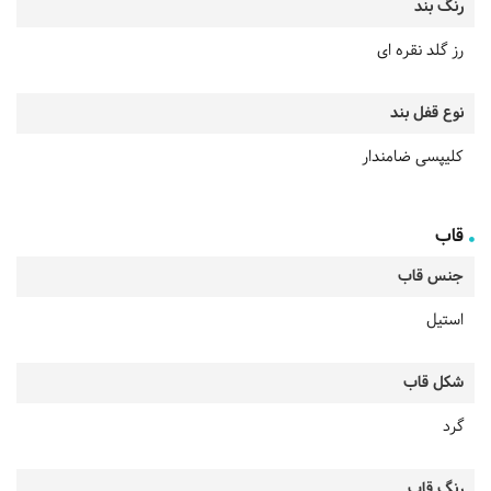
رنگ بند
رز گلد نقره ای
نوع قفل بند
کلیپسی ضامندار
قاب
جنس قاب
استیل
شکل قاب
گرد
رنگ قاب