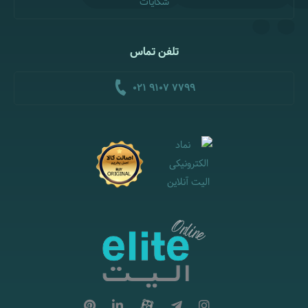
شکایات
تلفن تماس
021 9107 7799