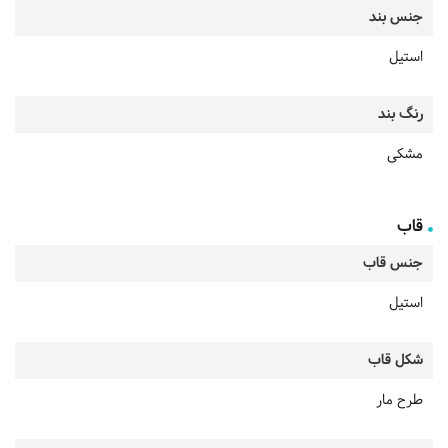
جنس بند
استیل
رنگ بند
مشکی
قاب
جنس قاب
استیل
شکل قاب
طرح مار