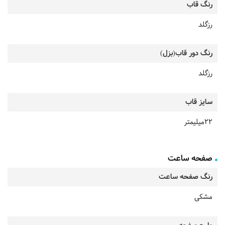
رنگ قاب
رزگلد
رنگ دور قاب(بزل)
رزگلد
سایز قاب
22میلیمتر
صفحه ساعت
رنگ صفحه ساعت
مشکی