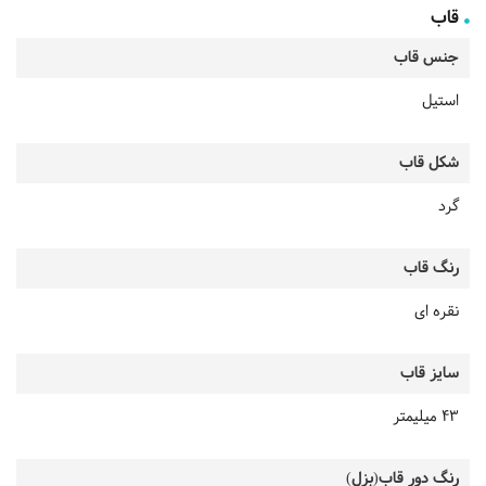
قاب
جنس قاب
استیل
شکل قاب
گرد
رنگ قاب
نقره ای
سایز قاب
43 میلیمتر
رنگ دور قاب(بزل)