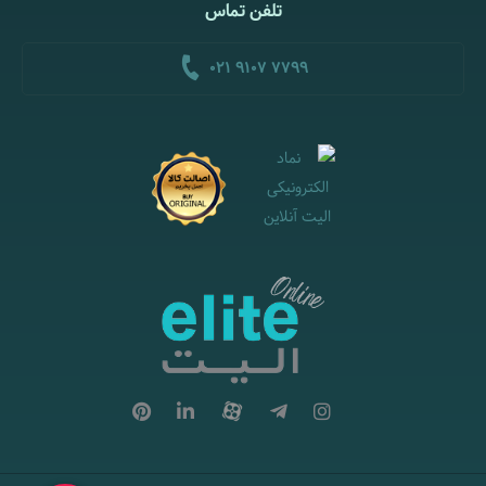
تلفن تماس
021 9107 7799