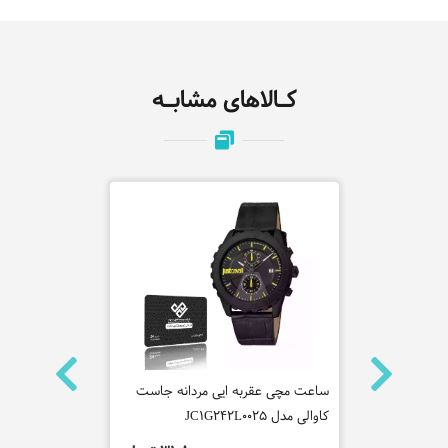
کـالاهای مشابـه
س مدل
ساعت مچی عقربه ایی مردانه جاست
ساعت مچی عق
کاوالی مدل JC1G242L0025
P1G002P0041