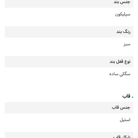
جنس بند
سیلیکون
رنگ بند
سبز
نوع قفل بند
سگکی ساده
قاب
جنس قاب
استیل
شکل قاب