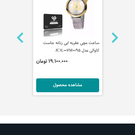
 فره میلانو
ساعت مچی عقربه ایی زنانه جاست
کاوالی مدل JC1L007M0095
-30DB-1ADF
تومان
19,100,000 تومان
ل
مشاهده محصول
مش