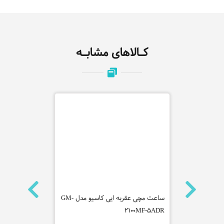
کـالاهای مشابـه
ه سیتیزن
ساعت مچی عقربه ایی کاسیو مدل GM-
ساعت مچی عق
WGR2223901
2100MF-5ADR