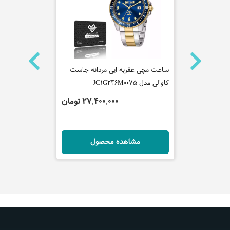
ه سیکو
ساعت مچی عقربه ایی مردانه جاست
ساعت مچی عقر
کاوالی مدل JC1G246M0075
مدل SRPD59K1
 تومان
27,400,000 تومان
ل
مشاهده محصول
مش