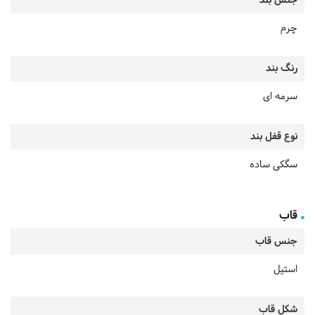
جنس بند
چرم
رنگ بند
سرمه ای
نوع قفل بند
سگکی ساده
قاب
جنس قاب
استیل
شکل قاب