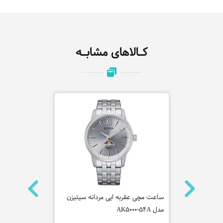
کـالاهای مشابـه
فره میلانو
ساعت مچی عقربه ایی مردانه سیتیزن
AEQ-100W-1A
مدل AK5000-54A