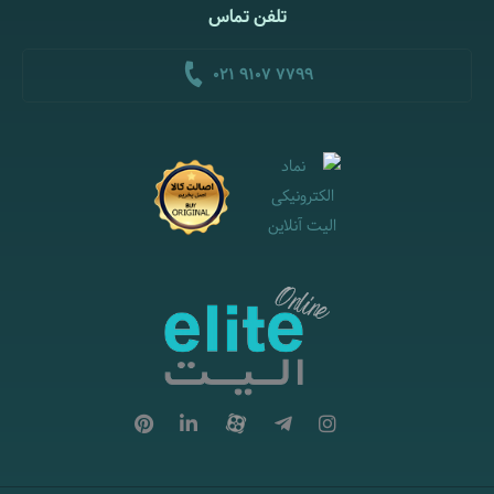
تلفن تماس
021 9107 7799