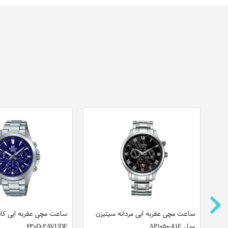
ت
ساعت مچی عقربه ایی مردانه سیتیزن
مدل AP1050-81E
630D-2AVUDF