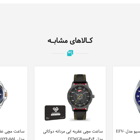
کـالاهای مشابـه
ساعت مچی عقربه ایی کاسیو مدل EFV-
ساعت مچی عقربه ایی مردانه دوکاتی
ساعت مچی عقرب
مدل DTWGB0000404
مدل AW1726-55L