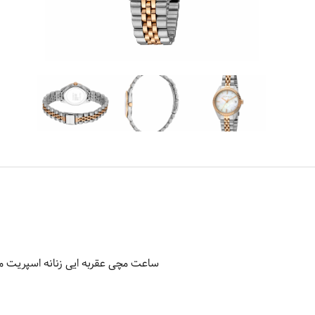
ساعت مچی عقربه ایی زنانه اسپریت مدل 340M0115