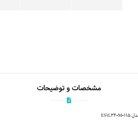
مشخصات و توضیحات
ES1L