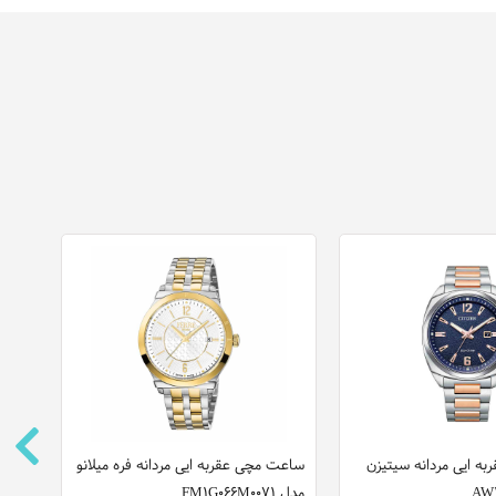
ه ایی مردانه سیتیزن
ساعت مچی عقربه ایی مردانه فره میلانو
ساعت
مدل FM1G066M0071
مدل 2011248