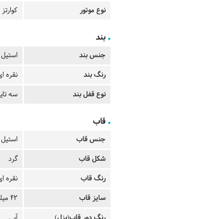
نوع موتور
کوارتز
بند
جنس بند
استیل
رنگ بند
نقره ای
نوع قفل بند
سه تای
قاب
جنس قاب
استیل
شکل قاب
گرد
رنگ قاب
نقره ای
سایز قاب
42 میلیمتر
رنگ دور قاب(بزل)
آبی