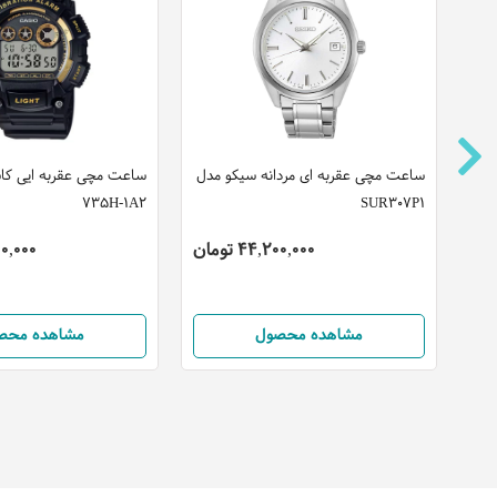
ساعت مچی عقربه ای مردانه سیکو مدل
735H-1A2
SUR307P1
44,200,000 تومان
,650,000
مشاهده محصول
مشاهده محص