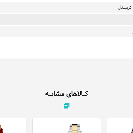
 کریستال
کـالاهای مشابـه