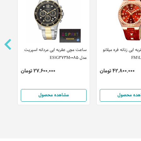
 ایی زنانه فره میلانو
ساعت مچی عقربه ایی مردانه اسپریت
ساعت 
مدل ES1G373M0085
مدل M1G109L0031
42,800,000 تومان
27,600,000 تومان
هده محصول
مشاهده محصول