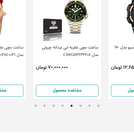
ساعت مچی عقربه ایی کاسیو مدل W-
ساعت مچی عقربه ایی مردانه چروتی
ساعت مچی عقربه
مدل CIWGH2224208
مدل FM1L048L0031
12 تومان
70,000,000 تومان
ول
مشاهده محصول
مشا