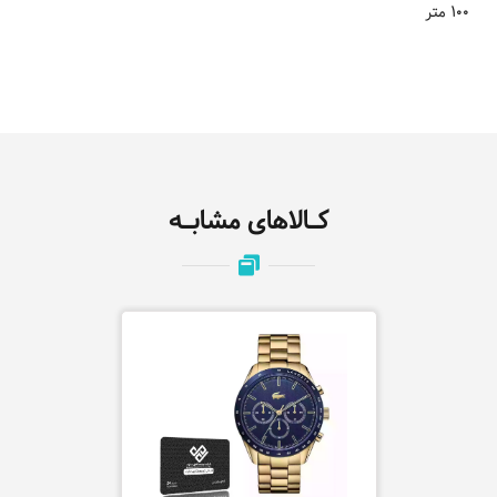
100 متر
کـالاهای مشابـه