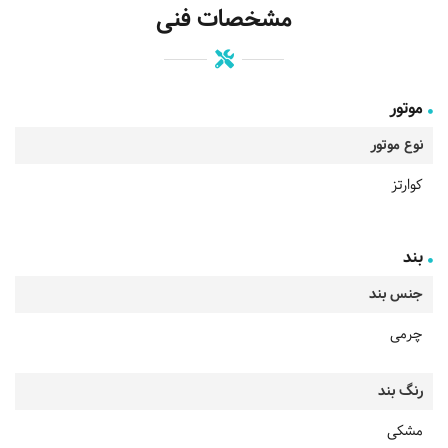
مشخصات فنی
موتور
نوع موتور
کوارتز
بند
جنس بند
چرمی
رنگ بند
مشکی