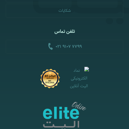
شکایات
تلفن تماس
021 9107 7799