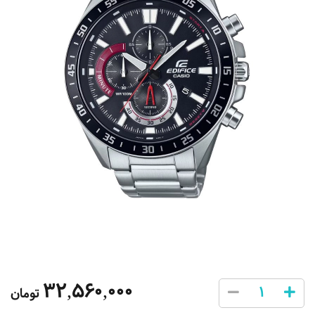
32,560,000
تومان