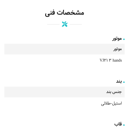
مشخصات فنی
موتور
موتور
VJ21 3 hands
بند
جنس بند
استیل-طلائی
قاب