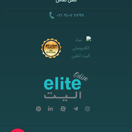
تلفن تماس
021 9107 7799