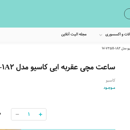
لات و اکسسوری
مجله الیت آنلاین
W-735H-1
ساعت مچی عقربه ایی کاسیو مدل W-735H-1A2
کاسیو
مـوجـود
0