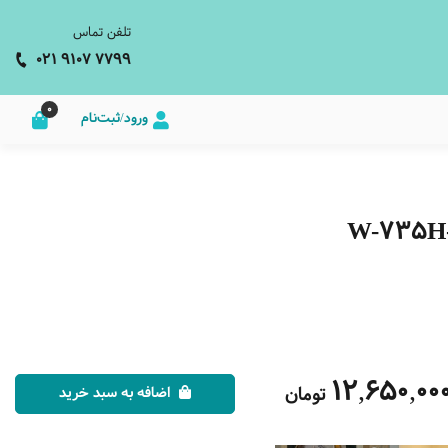
تلفن تماس
021 9107 7799
0
ورود/ثبت‌نام
12,650,00
تومان
اضافه به سبد خرید