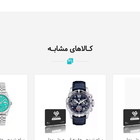
کـالاهای مشابـه