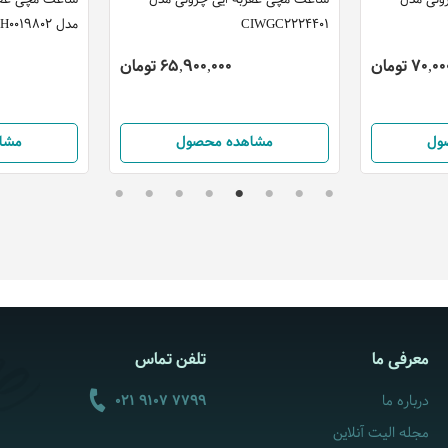
وتی مدل
ساعت مچی عقربه ایی چروتی مدل
ساعت مچی عقرب
CIWGC2224401
مدل CIWGH0019802
70 تومان
65,900,000 تومان
ول
مشاهده محصول
مشا
معرفی ما
تلفن تماس
درباره ما
021 9107 7799
مجله الیت آنلاین