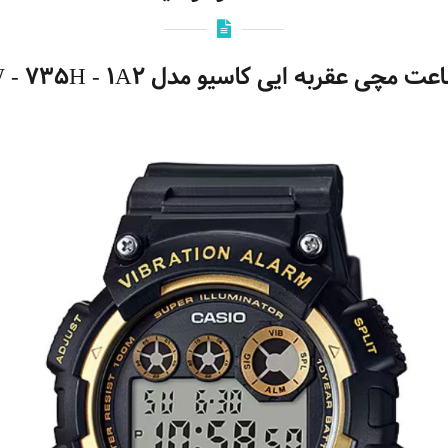
ت مچی عقربه ایی کاسیو مدل W - 735H - 1A2