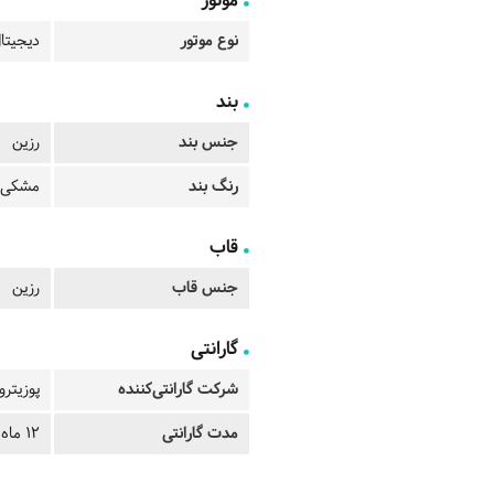
موتور
نوع موتور
دیجیتا
بند
جنس بند
رزین
رنگ بند
مشکی
قاب
جنس قاب
رزین
گارانتی
شرکت گارانتی‌کننده
پوزیترو
مدت گارانتی
12 ماه