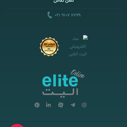
تلفن تماس
021 9107 7799