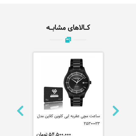
کـالاهای مشابـه
 کلاین مدل
ساعت مچی عقربه ایی کلوین کلاین مدل
1000-1A3
25300023
 تومان
54,500,000 تومان