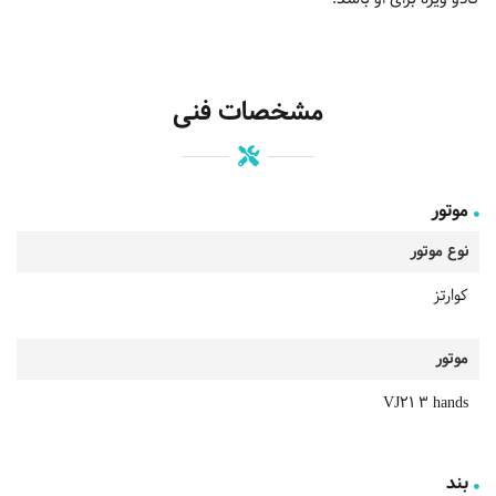
مشخصات فنی
موتور
نوع موتور
کوارتز
موتور
VJ21 3 hands
بند