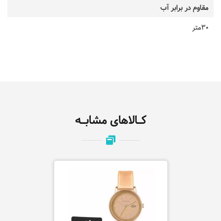
مقاوم در برابر آب
30متر
کـالاهای مشابـه