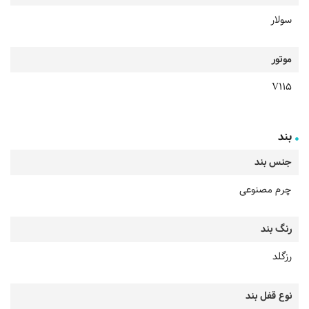
سولار
موتور
V115
بند
جنس بند
چرم مصنوعی
رنگ بند
رزگلد
نوع قفل بند