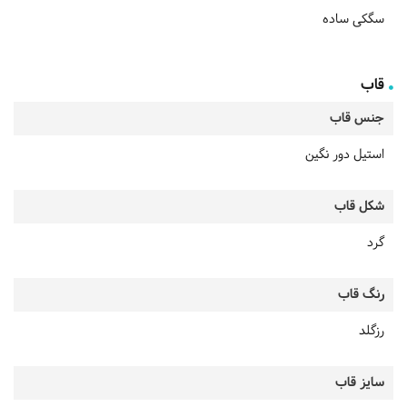
سگکی ساده
قاب
جنس قاب
استیل دور نگین
شکل قاب
گرد
رنگ قاب
رزگلد
سایز قاب