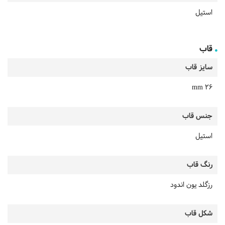
استیل
قاب
سایز قاب
26 mm
جنس قاب
استیل
رنگ قاب
رزگلد یون اندود
شکل قاب