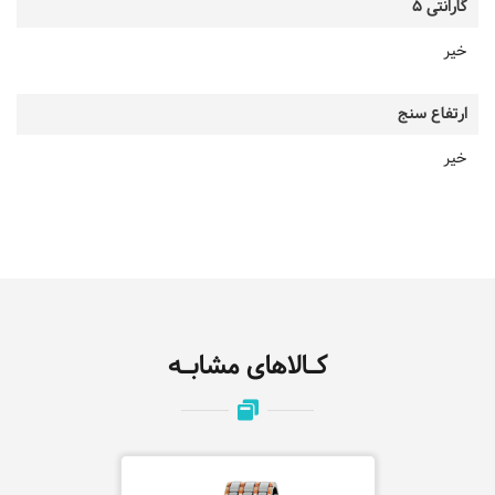
گارانتی 5
خیر
ارتفاع سنج
خیر
کـالاهای مشابـه