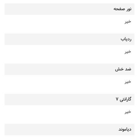
نور صفحه
خیر
ردیاب
خیر
ضد خش
خیر
گارانتی 7
خیر
دیاموند