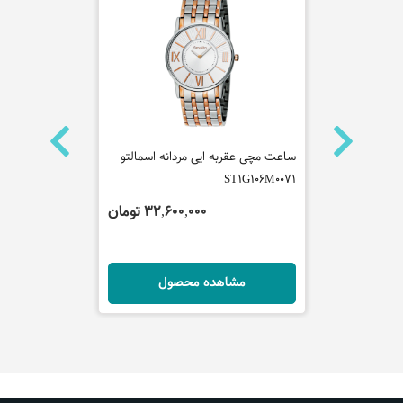
ه سیکو
ساعت مچی عقربه ایی مردانه اسمالتو
ساعت مچی عقر
ST1G106M0071
مدل FM1L089M0061
 تومان
32,600,000 تومان
ل
مشاهده محصول
مش