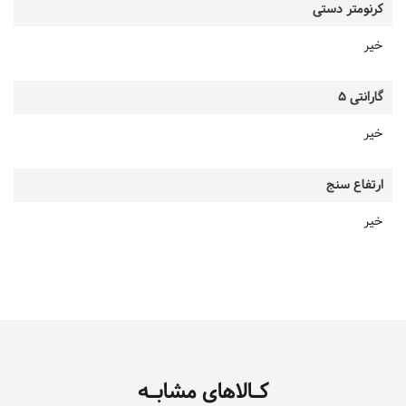
کرنومتر دستی
خیر
گارانتی 5
خیر
ارتفاع سنج
خیر
کـالاهای مشابـه