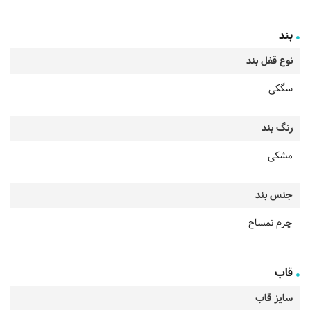
بند
نوع قفل بند
سگکی
رنگ بند
مشکی
جنس بند
چرم تمساح
قاب
سایز قاب