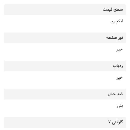
سطح قیمت
لاکچری
نور صفحه
خیر
ردیاب
خیر
ضد خش
بلی
گارانتی 7