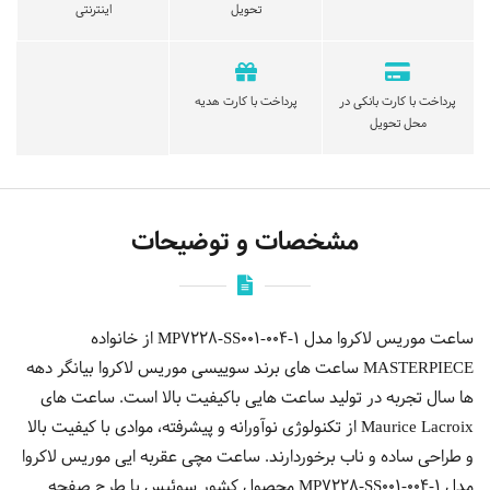
تحویل
اینترنتی
پرداخت با کارت بانکی در
پرداخت با کارت هدیه
محل تحویل
مشخصات و توضیحات
ساعت موریس لاکروا مدل MP7228-SS001-004-1 از خانواده
MASTERPIECE ساعت های برند سوییسی موریس لاکروا بیانگر دهه
ها سال تجربه در تولید ساعت هایی باکیفیت بالا است. ساعت های
Maurice Lacroix از تکنولوژی نوآورانه و پیشرفته، موادی با کیفیت بالا
و طراحی ساده و ناب برخوردارند. ساعت مچی عقربه ایی موریس لاكروا
مدل MP7228-SS001-004-1 محصول کشور سوئیس با طرح صفحه