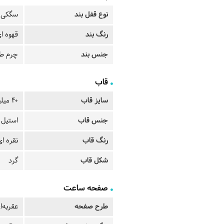
نوع قفل بند
سگکی
رنگ بند
قهوه ا
جنس بند
چرم ط
قاب
سایز قاب
40 میلیمتر
جنس قاب
استیل
رنگ قاب
نقره ای
شکل قاب
گرد
صفحه ساعت
طرح صفحه
عقربه‌ا