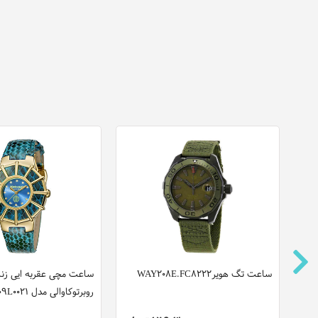
ساعت تگ هویرWAY208E.FC8222
ساعت مچی عقربه ایی زنا
روبرتوکاوالی مدل RV2L009L0021