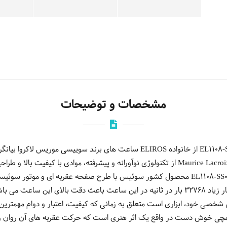
مشخصات و توضیحات
ساعت موریس لاکروا مدل EL1108-SS001-311-1 از خانواده ELIROS ساعت های برند س
هایی باکیفیت بالا است. ساعت های Maurice Lacroix از تکنولوژی نوآورانه و پیشرفته، موادی
عقربه ایی موریس لاكروا مدل EL1108-SS001-311-1 محصول کشور سوئیس با طرح صفحه عقربه ای
است.قلب تپنده کوارتز با فرکانس بسیار زیاد 32768 بار در ثانیه در این ساعت باعث دقت با
صی خود، ابزاری است متعلق به زمانی که کیفیت، اعتبار و دوام مهمترین 
 مچی خوش دست در واقع یک اثر هنری است که حرکت عقربه های آن روان