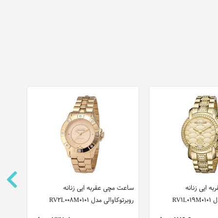
ه ایی زنانه
ساعت مچی عقربه ایی زنانه
ساعت
RV1L
روبرتوکاوالی مدل RV2L008M0101
روبرتوکا