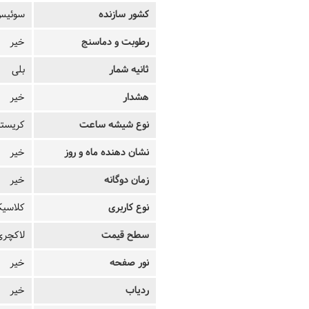
کشور سازنده
سوئیس
رطوبت و دماسنج
خیر
ثانیه شمار
بلی
هشدار
خیر
نوع شیشه ساعت
کریستا
نشان دهنده ماه و روز
خیر
زمان دوگانه
خیر
نوع کاربری
کلاسی
سطح قیمت
لاکچری
نور صفحه
خیر
ردیاب
خیر