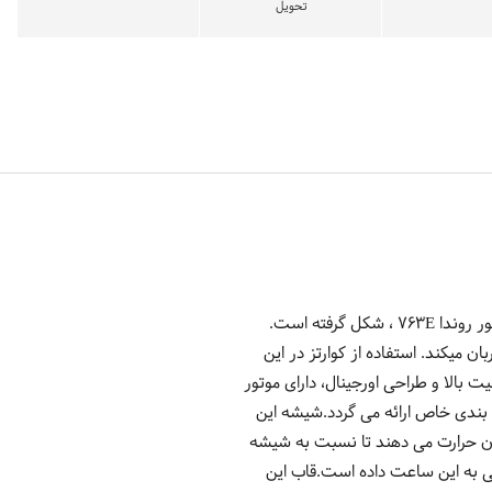
تحویل
ساعت مچی عقربه ایی زنانه فره میلانو مدل FM1L069M0121 محصول کشور سوئیس با طرح صفحه عقربه ای و موتور روندا 763E ، شکل گرفته است.
 میکند. استفاده از کوارتز در این
بالا و طراحی اورجینال، دارای موتور
بندی خاص ارائه می گردد.شیشه این
ن حرارت می دهند تا نسبت به شیشه
ی به این ساعت داده است.قاب این