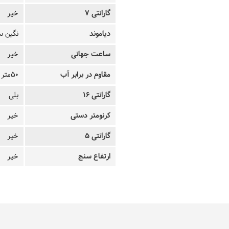
گارانتی 7
خیر
دیاموند
نگین س
ساعت جهانی
خیر
مقاوم در برابر آب
50متر
گارانتی 16
بلی
کرنومتر دستی
خیر
گارانتی 5
خیر
ارتفاع سنج
خیر