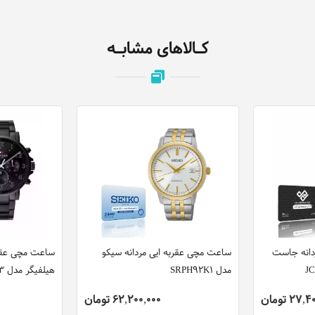
کـالاهای مشابـه
دانه جاست
ساعت مچی عقربه ایی مردانه سیکو
ساعت مچی عقربه
مدل SRPH92K1
هیلفیگر مدل 1710383
27 تومان
62,200,000 تومان