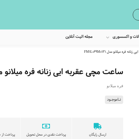
لات و اکسسوری
مجله الیت آنلاین
ه فره میلانو مدل FM1L069M0121
ساعت مچی عقربه ایی زنانه فره میلانو مدل 069M0121
فره میلانو
نـاموجـود
ارسال رایگان
پرداخت نقدی در محل تحویل
پرداخت از ط