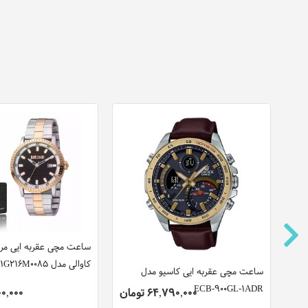
ساعت مچی عقربه ایی مر
کاوالی مدل JC1G216M0085
ساعت مچی عقربه ایی کاسیو مدل
ECB-900GL-1ADR
,400,000
64,790,000 تومان