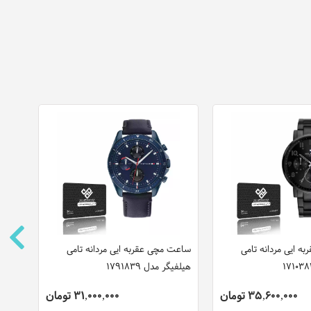
 ایی مردانه تامی
ساعت مچی عقربه ایی مردانه تامی
ساعت 
هیلفیگر مدل 1791839
مدل M1L088M0101
35,600,000 تومان
31,000,000 تومان