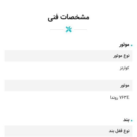
مشخصات فنی
موتور
نوع موتور
کوارتز
موتور
763E روندا
بند
نوع قفل بند