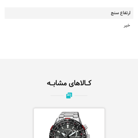
ارتفاع سنج
خیر
کـالاهای مشابـه