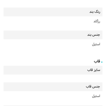
رنگ بند
رزگلد
جنس بند
استیل
قاب
سایز قاب
جنس قاب
استیل