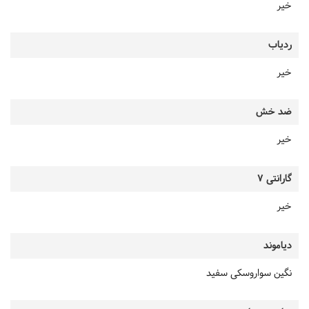
خیر
ردیاب
خیر
ضد خش
خیر
گارانتی 7
خیر
دیاموند
نگین سواروسکی سفید