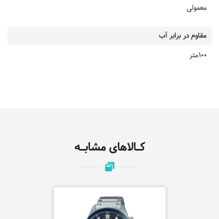
معمولی
مقاوم در برابر آب
100متر
کـالاهای مشابـه