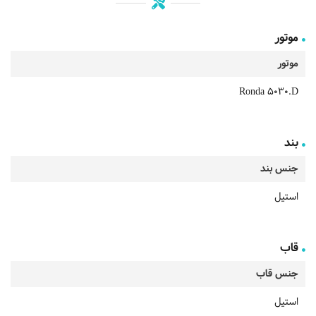
موتور
موتور
Ronda 5030.D
بند
جنس بند
استیل
قاب
جنس قاب
استیل