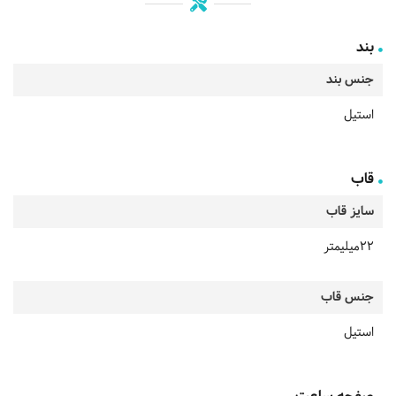
بند
جنس بند
استیل
قاب
سایز قاب
22میلیمتر
جنس قاب
استیل