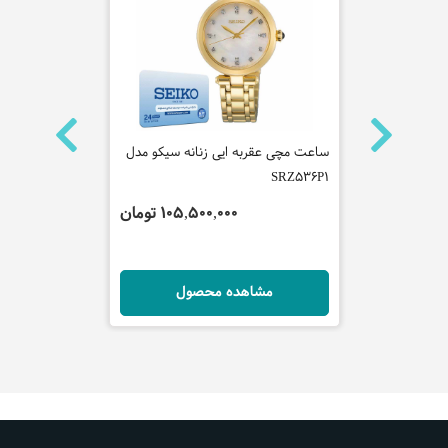
نه اسپریت
ساعت مچی عقربه ایی زنانه سیکو مدل
ساعت مچی عق
SRZ536P1
کاوالی مدل JC1L006M0135
 تومان
105,500,000 تومان
ل
مشاهده محصول
مش