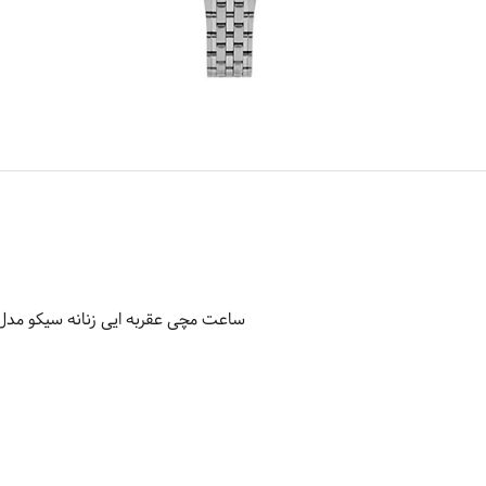
ساعت مچی عقربه ایی زنانه سیکو مدل UR651P1