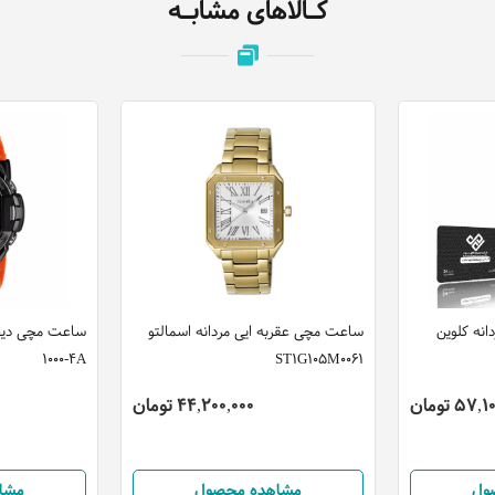
کـالاهای مشابـه
نه کلوین
ساعت مچی عقربه ایی مردانه اسمالتو
1000-4A
ST1G105M0061
57 تومان
44,200,000 تومان
ول
مشاهده محصول
مشا