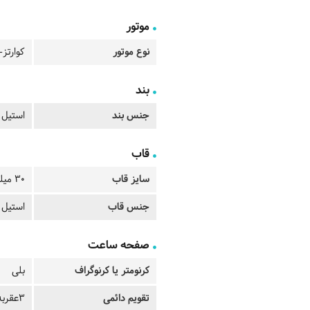
موتور
نوع موتور
کوارتز-
بند
جنس بند
استیل
قاب
سایز قاب
30 میلیمتر
جنس قاب
استیل
صفحه ساعت
کرنومتر یا کرنوگراف
بلی
تقویم دائمی
3عقربه - تقویم