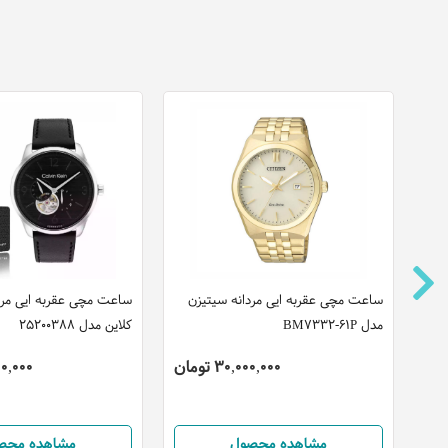
ساعت مچی عقربه ایی مردانه سیتیزن
ساعت مچی عقربه ایی مردا
مدل BM7332-61P
کلاین مدل 25200388
30,000,000 تومان
,100,000
مشاهده محصول
مشاهده محص