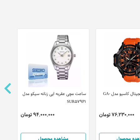
ساعت مچی دیجیتال کاسیو مدل GA-
ساعت مچی عقربه ایی زنانه سیکو مدل
ساعت
SUR579P1
مدل 2011348
76,230,000 تومان
94,000,000 تومان
هده محصول
مشاهده محصول