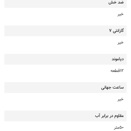
ضد خش
خیر
گارانتی 7
خیر
دیاموند
12قطعه
ساعت جهانی
خیر
مقاوم در برابر آب
50متر