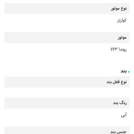
نوع موتور
کوارتز
موتور
روندا 763
بند
نوع قفل بند
رنگ بند
آبی
جنس بند