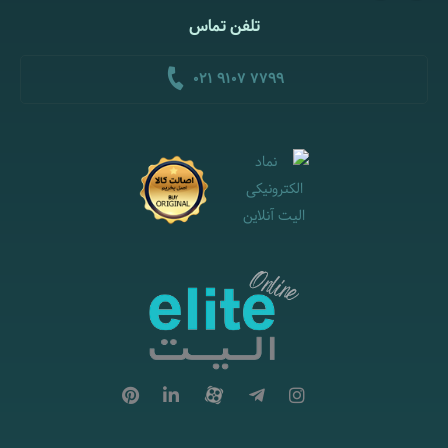
تلفن تماس
021 9107 7799