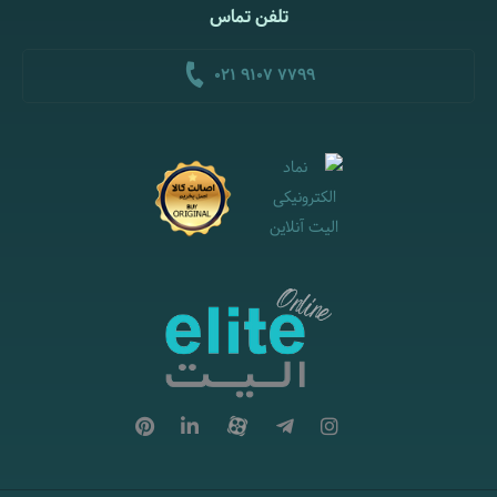
تلفن تماس
021 9107 7799