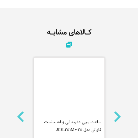
کـالاهای مشابـه
و مدل
ساعت مچی عقربه ایی زنانه جاست
ساعت مچی عق
کاوالی مدل JC1L251M0025
WGC2224401