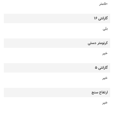
50متر
گارانتی 16
بلی
کرنومتر دستی
خیر
گارانتی 5
خیر
ارتفاع سنج
خیر