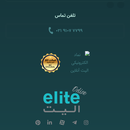
تلفن تماس
021 9107 7799