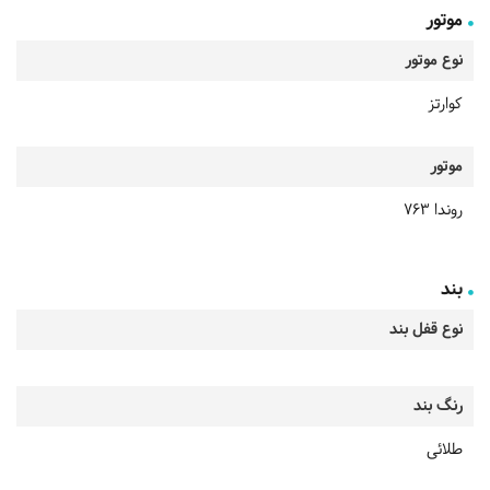
موتور
نوع موتور
کوارتز
موتور
روندا 763
بند
نوع قفل بند
رنگ بند
طلائی