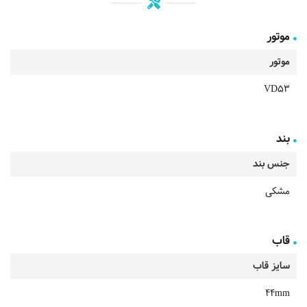
موتور
موتور
VD53
بند
جنس بند
مشکی
قاب
سایز قاب
44mm