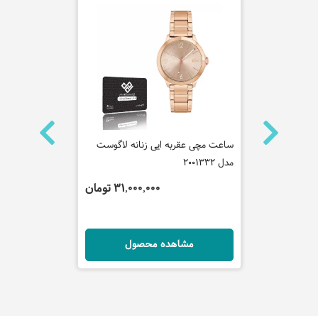
ه روشاس
ساعت مچی عقربه ایی زنانه لاگوست
ساعت مچی عقر
مدل 2001332
هیلفیگر مدل 710632
تومان
31,000,000 تومان
ل
مشاهده محصول
مش