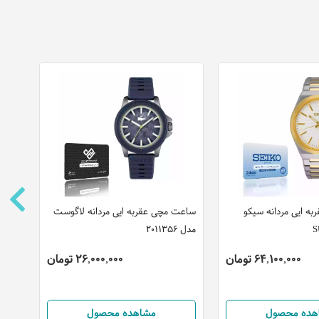
ه ایی مردانه سیکو
ساعت مچی عقربه ایی مردانه لاگوست
ساعت
مدل 2011356
مدل S1G431L0035
64,100,000 تومان
26,000,000 تومان
هده محصول
مشاهده محصول