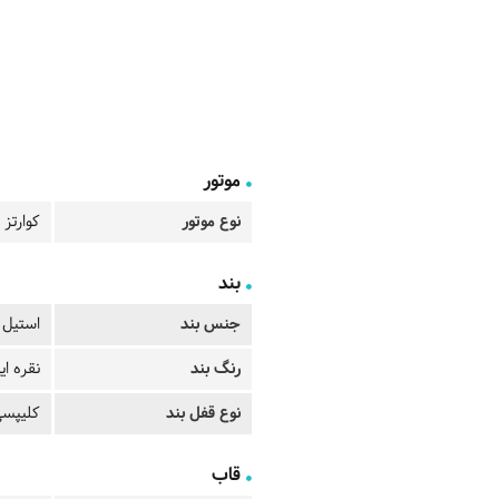
موتور
نوع موتور
کوارتز - rtz
بند
جنس بند
استیل
رنگ بند
نقره ای
نوع قفل بند
کلیپس
قاب