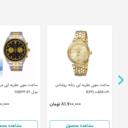
ساعت مچی عقربه ایی زنانه روشاس
ساعت مچی عقربه ایی مرد
RP2L005M0061
مدل SSB430P1
81,700,000 تومان
,200,000
مشاهده محصول
مشاهده محص