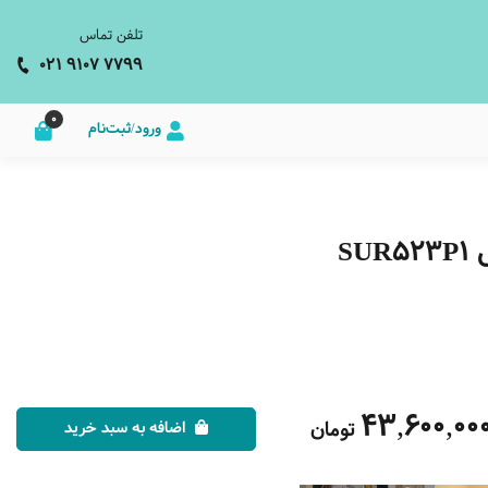
تلفن تماس
021 9107 7799
0
ورود/ثبت‌نام
S
43,600,00
تومان
اضافه به سبد خرید