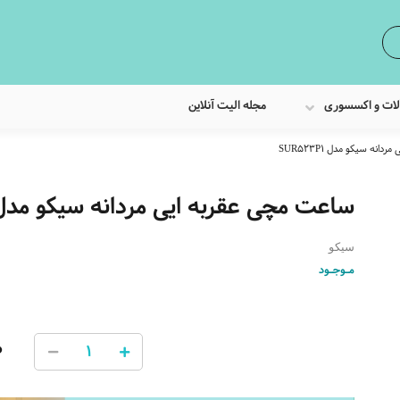
لات و اکسسوری
مجله الیت آنلاین
نه سیکو مدل SUR523P1
ساعت مچی عقربه ایی مردانه سیکو مدل UR523P1
سیکو
مـوجـود
0