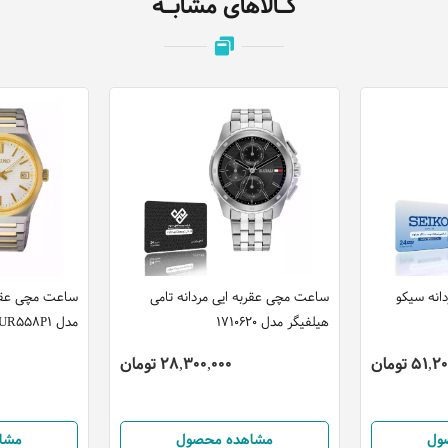
کـالاهای مشابـه
انه سیکو
ساعت مچی عقربه ایی مردانه تامی
ساعت مچی عقرب
هیلفیگر مدل 1710620
مدل SUR558P1
51 تومان
28,300,000 تومان
ول
مشاهده محصول
مشا