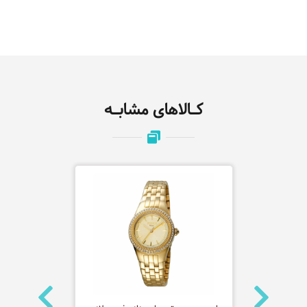
کـالاهای مشابـه