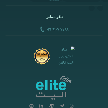
تلفن تماس
021 9107 7799