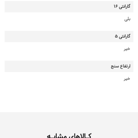
گارانتی 16
بلی
گارانتی 5
خیر
ارتفاع سنج
خیر
کـالاهای مشابـه