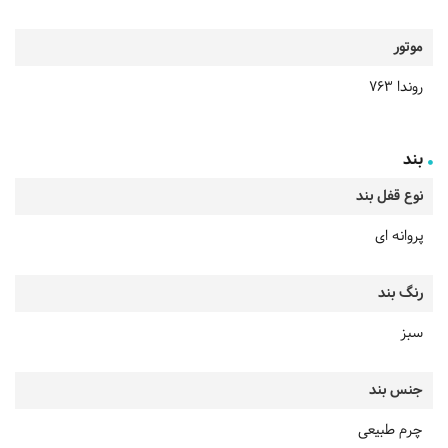
موتور
روندا 763
بند
نوع قفل بند
پروانه ای
رنگ بند
سبز
جنس بند
چرم طبیعی