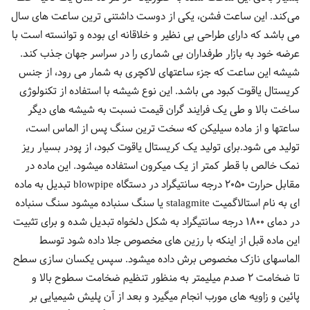
می‌کند. این ساعت فشن، یکی از دوست داشتنی ترین ساعت های سال
می باشد که دارای طراحی بی نظیر و خلاقانه ای بوده و توانسته است با
عرضه خود به بازار طرفداران بی شماری را در سراسر جهان جذب کند.
شیشه این ساعت که جزء ساعتهای لاکچری به شمار می رود، از جنس
کریستال یاقوت کبود می باشد. این نوع شیشه با استفاده از تکنولوژی
ساخت بالا و طی یک فرایند گران قیمت نسبت به شیشه های دیگر
ساعتها و از ماده سیلیکن که سخت ترین سنگ پس از الماس است،
تولید می شود.برای تولید یک کریستال یاقوت کبود، از پودر بسیار ریز
نمک خالص با قطر کمتر از یک میکرون استفاده میشود. این ماده در
مقابل حرارت 2050 درجه سانتیگراد در دستگاه blowpipe تبدیل به ماده
ای به نام استالاگمیت stalagmite یا سنگ سنباده میشود سنگ سنباده
در دمای 1800 درجه سانتیگراد به شکل دلخواه تبدیل شده و برای تثبیت
این ماده قبل از اینکه با رزین های مخصوص جلا داده شود توسط
الماسهای نازک مخصوص برش داده میشود. سپس یکسان سازی سطح
تا ضخامت 2 صدم میلیمتر به منظور تنظیم ضخامت سطوح بالا و
پائین و زاویه های مورب انجام میگیرد و بعد از آن پلیش شیمیایی بر