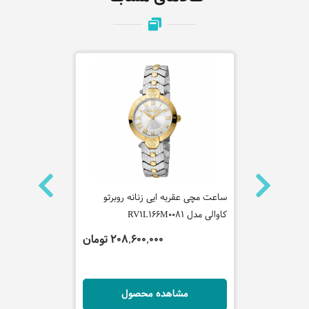
ساعت مچی عقربه ایی زنانه روبرتو
ساعت مچی عقر
کاوالی مدل RV1L166M0081
روبرتوکاوالی مدل L0041
تومان
208,600,000 تومان
ل
مشاهده محصول
مش