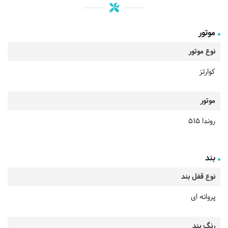
موتور
نوع موتور
کوارتز
موتور
روندا 515
بند
نوع قفل بند
پروانه ای
رنگ بند