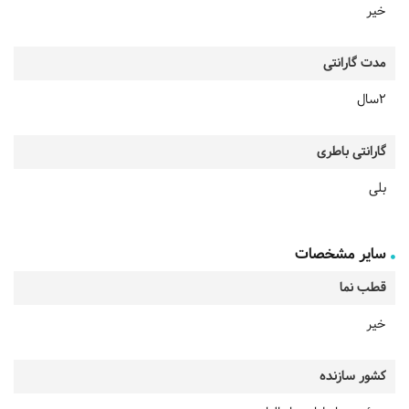
خیر
مدت گارانتی
2سال
گارانتی باطری
بلی
سایر مشخصات
قطب نما
خیر
کشور سازنده