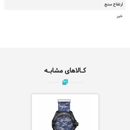
ارتفاع سنج
خیر
کـالاهای مشابـه