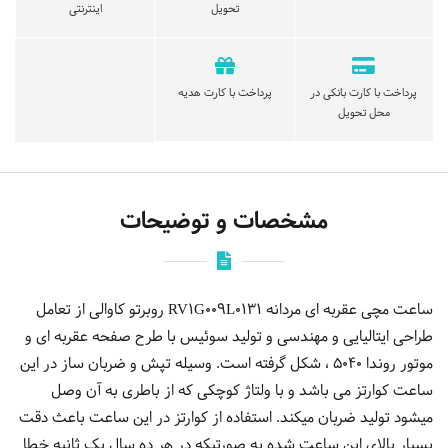
تحویل
اینترنتی
پرداخت با کارت بانکی در
پرداخت با کارت هدیه
محل تحویل
مشخصات و توضیحات
ساعت مچی عقربه ای مردانه RV1G009L0131 روبرتو کاوالی از تعامل
طراحی ایتالیایی و مهندسی و تولید سوئیس با طرح صفحه عقربه ای و
موتور روندا 5040 ، شکل گرفته است. وسیله تپش و ضربان ساز در این
ساعت کوارتز می باشد و با ولتاژ کوچکی که از باطری به آن وصل
میشود تولید ضربان میکند. استفاده از کوارتز در این ساعت باعث دقت
بسیار بالای این ساعت شده به صورتیکه در هر ده سال یک ثانیه خطا