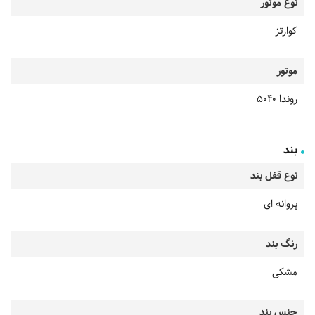
نوع موتور
کوارتز
موتور
روندا 5040
بند
نوع قفل بند
پروانه ای
رنگ بند
مشکی
جنس بند