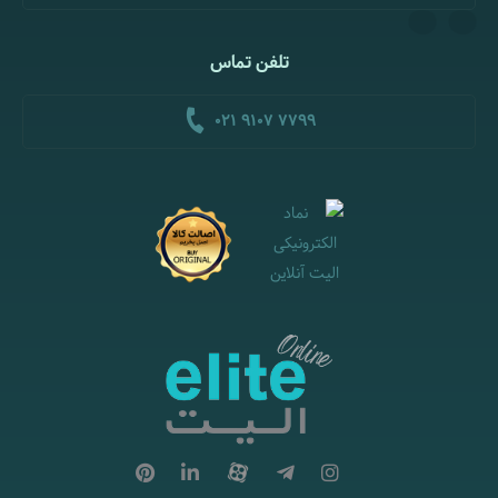
تلفن تماس
021 9107 7799