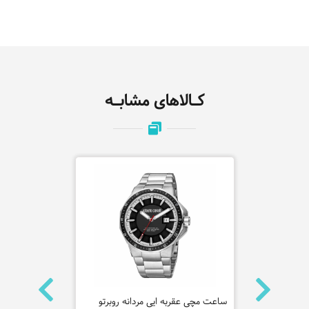
کـالاهای مشابـه
ساعت مچی عقربه ایی مردانه روبرتو
ساعت مچی عقر