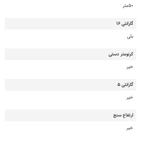
50متر
گارانتی 16
بلی
کرنومتر دستی
خیر
گارانتی 5
خیر
ارتفاع سنج
خیر