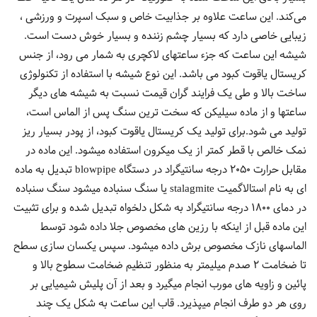
می‌کند. این ساعت علاوه بر جذابیت خاص و سبک اسپرت و ورزشی ،
زیبایی خاصی دارد که بسیار چشم زننده و بسیار خوش دست است.
شیشه این ساعت که جزء ساعتهای لاکچری به شمار می رود، از جنس
کریستال یاقوت کبود می باشد. این نوع شیشه با استفاده از تکنولوژی
ساخت بالا و طی یک فرایند گران قیمت نسبت به شیشه های دیگر
ساعتها و از ماده سیلیکن که سخت ترین سنگ پس از الماس است،
تولید می شود.برای تولید یک کریستال یاقوت کبود، از پودر بسیار ریز
نمک خالص با قطر کمتر از یک میکرون استفاده میشود. این ماده در
مقابل حرارت 2050 درجه سانتیگراد در دستگاه blowpipe تبدیل به ماده
ای به نام استالاگمیت stalagmite یا سنگ سنباده میشود سنگ سنباده
در دمای 1800 درجه سانتیگراد به شکل دلخواه تبدیل شده و برای تثبیت
این ماده قبل از اینکه با رزین های مخصوص جلا داده شود توسط
الماسهای نازک مخصوص برش داده میشود. سپس یکسان سازی سطح
تا ضخامت 2 صدم میلیمتر به منظور تنظیم ضخامت سطوح بالا و
پائین و زاویه های مورب انجام میگیرد و بعد از آن پلیش شیمیایی بر
روی هر دو طرف انجام میپذیرد. قاب این ساعت به شکل یک چند