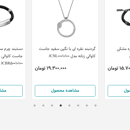
ره مشکی
گردنبند نقره ای با نگین سفید جاست
دستبند چرم مش
کاوالی زنانه مدل JCNL00010100
جاست کاوالی م
JCBR50010100
15 تومان
19,300,000 تومان
ول
مشاهده محصول
مشا