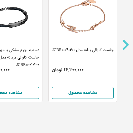
ست
جاست کاوالی زنانه مدل JCBR00040400
دستبند چرم مشکی با مه
جاست کاوالی مردانه مدل
JCBR50010200
14,300,000 تومان
,700,000
مشاهده محصول
مشاهده محص