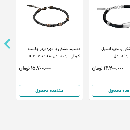
کی با مهره استیل
دستبند مشکی با مهره برنز جاست
گردنب
ردانه مدل
کاوالی مردانه مدل JCBR50020200
جاست
0100
14,300,000 تومان
15,700,000 تومان
هده محصول
مشاهده محصول