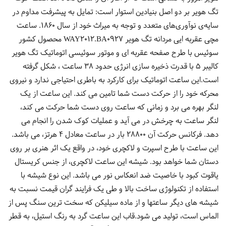
تگ هویر بر دو اصل بنیادین استوار است: تمایل به پیشرفت مداوم در
سایه‌ی نوآوری‌های متعدد و توجه به میراث خود از سال 1860. ساعت
مچی عقربه ایی مردانه تگ هویر WAY2012.BA0927 محصول کشور
سوئیس با طرح صفحه عقربه ای و موتور سوئیسی اتوماتیک تگ هویر
کالیبر 5 با قدرت ذخیره سازی انرژی حدود 38 ساعت ، شکل گرفته
است.این ساعت اتوماتیک برای کارکرد به باطری احتیاجی ندارد و نیروی
محرکه خود را از حرکت دست شما تامین می کند. این ساعت از یک
لنگر بهره می برد و زمانی که ساعت روی دست شما حرکت می کند،
لنگر ساعت به چرخش در می آید و عملیات کوک شدن را انجام می
دهد. فرکانس حرکت آن 28800 بار در ساعت معادل 4 هرتز، می باشد.
این ساعت با طرح اسپرت و لاکچری خود، در واقع یک اثر هنری بر روی
دستان شما خواهد بود. شیشه این ساعت لاکچری، از جنس کریستال
یاقوت کبود با خاصیت ضد انعکاس نور می باشد. این نوع شیشه با
استفاده از تکنولوژی ساخت بالا و طی یک فرایند گران قیمت نسبت به
شیشه های دیگر ساعتها و از ماده سیلیکن که سخت ترین سنگ پس از
الماس است، تولید می شود.قاب این ساعت گرد به رنگ استیل، به قطر