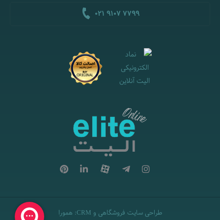
021 9107 7799
طراحی سایت فروشگاهی
و
:
همورا
CRM