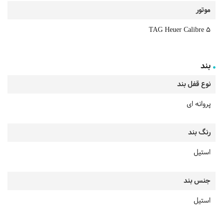
موتور
TAG Heuer Calibre 5
بند
نوع قفل بند
پروانه ای
رنگ بند
استیل
جنس بند
استیل