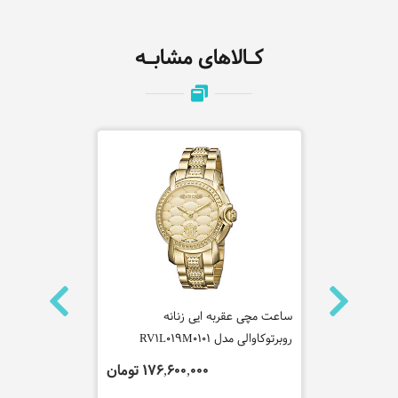
کـالاهای مشابـه
ساعت مچی عقربه ایی زنانه
ساعت مچی عقربه ا
روبرتوکاوالی مدل RV2L011M0111
روبرتوکاوالی مدل RV1L019M0101
253,400,000 تومان