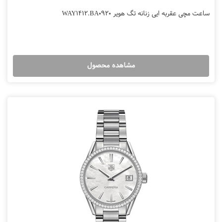
ساعت مچی عقربه ایی زنانه تگ هویر WAY1412.BA0920
مشاهده محصول