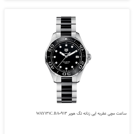
ساعت مچی عقربه ایی زنانه تگ هویر WAY131C.BA0913