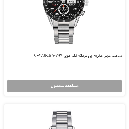
ساعت مچی عقربه ایی مردانه تگ هویر CV2A1R.BA0799
مشاهده محصول