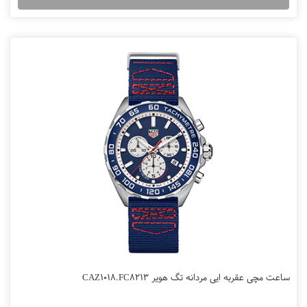
ساعت مچی عقربه ایی مردانه تگ هویر CAZ1018.FC8213