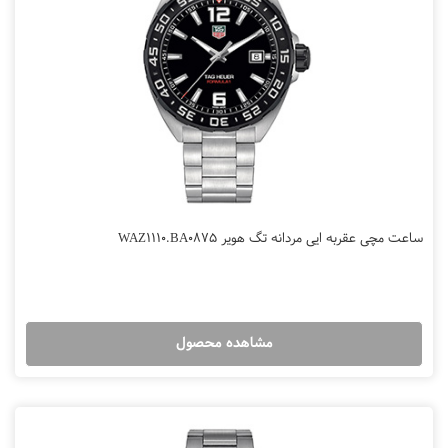
ساعت مچی عقربه ایی مردانه تگ هویر WAZ1110.BA0875
مشاهده محصول