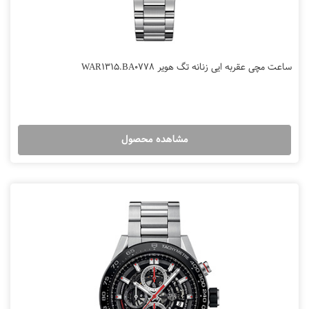
ساعت مچی عقربه ایی زنانه تگ هویر WAR1315.BA0778
مشاهده محصول