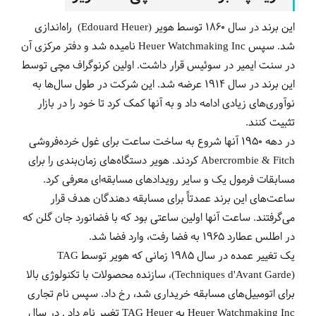
این برند در سال 1860 توسط هویر (Edouard Heuer) راه‌اندازی
شد. سپس Heuer Watchmaking Inc نامیده شد و دفتر مرکزی آن
در سنت ایمیر در سوئیس قرار داشت. اولین کرنوگراف مچی توسط
این برند در سال 1914 عرضه شد. این شرکت در طول سال‌ها به
نوآوری‌های زیادی ادامه داد و به آنها کمک کرد تا خود را در بازار
تثبیت کنند.
در دهه 1950 آنها شروع به ساخت ساعت برای غول خرده‌فروشی
Abercrombie & Fitch کردند. هویر دستگاه‌های زمان‌بندی را برای
مسابقات فرمول یک و سایر رویدادهای مسابقه‌ای معرفی کرد.
ساعت‌های این برند عمدتاً برای مسابقه دهندگان هدف قرار
می‌گرفتند. ساعت آنها اولین ساعتی بود که با فضانورد جان گلن که
در اطلس عطارد 1965 به فضا رفت، وارد فضا شد.
یک تغییر عمده در سال 1985 زمانی که هویر توسط TAG
(Techniques d'Avant Garde)، سازنده محصولات با تکنولوژی بالا
برای اتومبیل‌های مسابقه خریداری شد، رخ داد. سپس نام تجاری
Heuer Watchmaking Inc به TAG Heuer تغییر نام داد . در سال