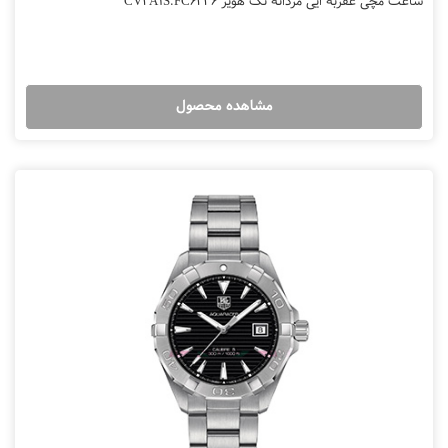
ساعت مچی عقربه ایی مردانه تگ هویر CV2A1S.FC6236
مشاهده محصول